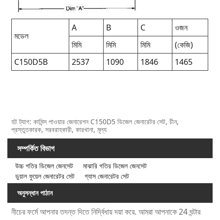
A
B
C
ওজন
মডেল
মিমি
মিমি
মিমি
(কেজি)
C150D5B
2537
1090
1846
1465
হট ট্যাগ: কামিন্স পাওয়ার জেনারেশন C150D5 ডিজেল জেনারেটর সেট, চীন,
প্রস্তুতকারক, সরবরাহকারী, কারখানা, মূল্য
সম্পর্কিত বিভাগ
উচ্চ গতির ডিজেল জেনসেট
মাঝারি গতির ডিজেল জেনসেট
ডুয়াল ফুয়েল জেনারেটর সেট
গ্যাস জেনারেটর সেট
অনুসন্ধান পাঠান
নীচের ফর্মে আপনার তদন্ত দিতে নির্দ্বিধায় দয়া করে. আমরা আপনাকে 24 ঘন্টার