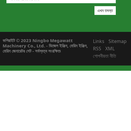
কপিরাইট © 2023 Ningbo Megawatt
Links
Sitemap
Machinery Co., Ltd. - ডিজেল ইঞ্জিন, মেরিন ইঞ্জিন,
RSS
XML
মেরিন জেনারেটর সেট - সর্বস্বত্ব সংরক্ষিত৷
গোপনীয়তা নীতি