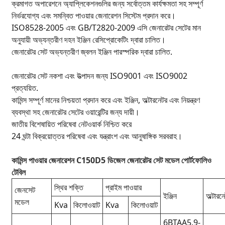
ক্রমাগত অপারেশনে অ্যাপ্লিকেশনগুলির জন্য সর্বোত্তম কার্যক্ষমতা সহ সম্পূর্ণ
নির্ভরযোগ্য এবং সমন্বিত পাওয়ার জেনারেশন সিস্টেম প্রদান করে।
ISO8528-2005 এবং GB/T2820-2009 এসি জেনারেটর সেটের মান
অনুযায়ী অভ্যন্তরীণ দহন ইঞ্জিন রেসিপ্রোকেটিং দ্বারা চালিত।
জেনারেটর সেট অভ্যন্তরীণ জ্বলন ইঞ্জিন পারস্পরিক দ্বারা চালিত.
জেনারেটর সেট নকশা এবং উত্পাদন জন্য ISO9001 এবং ISO9002
প্রত্যয়িত.
কামিন্স সম্পূর্ণ মানের নিশ্চয়তা প্রদান করে এবং ইঞ্জিন, অল্টারনেটর এবং নিয়ন্ত্রণ
ব্যবস্থা সহ জেনারেটর সেটের ওয়ারেন্টির জন্য দায়ী।
জাতীয় বিশেষায়িত পরিষেবা নেটওয়ার্ক নিশ্চিত করে
24 ঘন্টা বিক্রয়োত্তর পরিষেবা এবং যন্ত্রাংশ এবং আনুষাঙ্গিক সরবরাহ।
কামিন্স পাওয়ার জেনারেশন C150D5 ডিজেল জেনারেটর সেট মডেল পোর্টফোলিও
টেবিল
স্থির শক্তি
প্রাইম পাওয়ার
জেনসেট
ইঞ্জিন
অল্টারন
মডেল
Kva
কিলোওয়াট
Kva
কিলোওয়াট
6BTAA5.9-