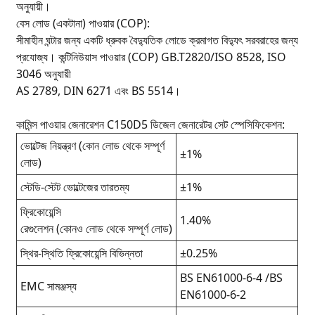
অনুযায়ী।
বেস লোড (একটানা) পাওয়ার (COP):
সীমাহীন ঘন্টার জন্য একটি ধ্রুবক বৈদ্যুতিক লোডে ক্রমাগত বিদ্যুৎ সরবরাহের জন্য
প্রযোজ্য। কন্টিনিউয়াস পাওয়ার (COP) GB.T2820/ISO 8528, ISO
3046 অনুযায়ী
AS 2789, DIN 6271 এবং BS 5514।
কামিন্স পাওয়ার জেনারেশন C150D5 ডিজেল জেনারেটর সেট স্পেসিফিকেশন:
ভোল্টেজ নিয়ন্ত্রণ (কোন লোড থেকে সম্পূর্ণ
±1%
লোড)
স্টেডি-স্টেট ভোল্টেজের তারতম্য
±1%
ফ্রিকোয়েন্সি
1.40%
রেগুলেশন (কোনও লোড থেকে সম্পূর্ণ লোড)
স্থির-স্থিতি ফ্রিকোয়েন্সি বিভিন্নতা
±0.25%
BS EN61000-6-4 /BS
EMC সামঞ্জস্য
EN61000-6-2