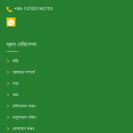

+86-13705740755
দ্রুত নেভিগেশন
বাড়ি
আমাদের সম্পর্কে
পণ্য
খবর
ডাউনলোড করুন
অনুসন্ধান পাঠান
যোগাযোগ করুন