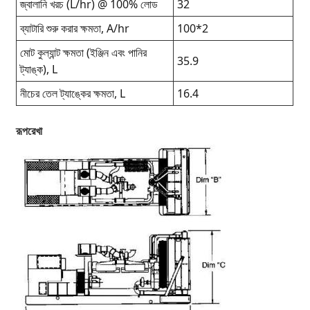
জ্বালানি খরচ (L/hr) @ 100% লোড
32
ব্যাটারি শুরু করার ক্ষমতা, A/hr
100*2
মোট কুল্যান্ট ক্ষমতা (ইঞ্জিন এবং পানির
35.9
ট্যাঙ্ক), L
নীচের তেল ট্যাঙ্কের ক্ষমতা, L
16.4
রূপরেখা