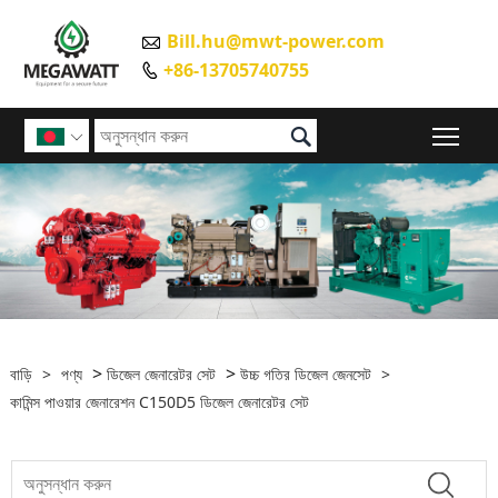
Bill.hu@mwt-power.com

+86-13705740755


প্রধান

>
>
বাড়ি
>
পণ্য
ডিজেল জেনারেটর সেট
উচ্চ গতির ডিজেল জেনসেট
>
কামিন্স পাওয়ার জেনারেশন C150D5 ডিজেল জেনারেটর সেট