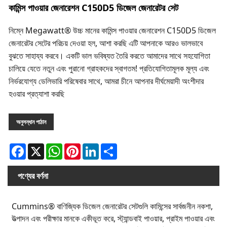
কামিন্স পাওয়ার জেনারেশন C150D5 ডিজেল জেনারেটর সেট
নিম্নে Megawatt® উচ্চ মানের কামিন্স পাওয়ার জেনারেশন C150D5 ডিজেল
জেনারেটর সেটের পরিচয় দেওয়া হল, আশা করছি এটি আপনাকে আরও ভালভাবে
বুঝতে সাহায্য করবে। একটি ভাল ভবিষ্যত তৈরি করতে আমাদের সাথে সহযোগিতা
চালিয়ে যেতে নতুন এবং পুরানো গ্রাহকদের স্বাগতম! প্রতিযোগিতামূলক মূল্য এবং
নির্ভরযোগ্য ডেলিভারি পরিষেবার সাথে, আমরা চীনে আপনার দীর্ঘমেয়াদী অংশীদার
হওয়ার প্রত্যাশা করছি
অনুসন্ধান পাঠান
Facebook
X
WhatsApp
Pinterest
LinkedIn
Share
পণ্যের বর্ণনা
Cummins® বাণিজ্যিক ডিজেল জেনারেটর সেটগুলি কামিন্সের সার্বজনীন নকশা,
উত্পাদন এবং পরীক্ষার মানকে একীভূত করে, স্ট্যান্ডবাই পাওয়ার, প্রাইম পাওয়ার এবং