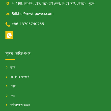

নং 199, চ্যাংক্সিং রোড, জিয়াংবেই জেলা, নিংবো সিটি, ঝেজিয়াং প্রদেশ

Bill.hu@mwt-power.com

+86-13705740755
দ্রুত নেভিগেশন
বাড়ি
আমাদের সম্পর্কে
পণ্য
খবর
ডাউনলোড করুন