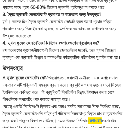
গ্যাসের সাথে প্রায় 60-80% ডিজেল জ্বালানী প্রতিস্থাপন করতে পারে।
3. দ্বৈত জ্বালানী জেনারেটর কি ক্রমাগত অপারেশনের জন্য উপযুক্ত?
হ্যাঁ। অনেক শিল্প দ্বৈত জ্বালানী জেনারেটর সেটগুলি ক্রমাগত বা প্রধান শক্তি
প্রয়োগের জন্য ডিজাইন করা হয়েছে, যা এগুলিকে বড় আকারের অপারেশনের জন্য
উপযুক্ত করে তোলে।
4. ডুয়াল ফুয়েল জেনারেটরের কি বিশেষ রক্ষণাবেক্ষণের প্রয়োজন হয়?
রক্ষণাবেক্ষণের প্রয়োজনীয়তাগুলি ডিজেল জেনারেটরের মতোই, তবে গ্যাস নিয়ন্ত্রণ
ব্যবস্থা এবং জ্বালানী মিশ্রণ উপাদানগুলির পর্যায়ক্রমিক পরিদর্শনের সুপারিশ করা হয়।
উপসংহার
A
ডুয়াল ফুয়েল জেনারেটর সেট
নির্ভরযোগ্যতা, জ্বালানী নমনীয়তা, এবং অপারেশনাল
দক্ষতার একটি শক্তিশালী সমন্বয় প্রদান করে। প্রাকৃতিক গ্যাস দহনের সাথে ডিজেল
ইগনিশনকে একীভূত করে, এই প্রযুক্তিটি স্থিতিশীল বিদ্যুৎ উৎপাদন বজায় রেখে
শিল্পগুলিকে অপারেটিং খরচ কমাতে সাহায্য করে।
যেহেতু এনার্জি সিস্টেমগুলি ক্লিনার এবং আরও নমনীয় সমাধানের দিকে বিকশিত হচ্ছে,
দ্বৈত জ্বালানী জেনারেটরগুলি চাহিদাপূর্ণ পরিবেশে নির্ভরযোগ্য বিদ্যুৎ চাওয়া ব্যবসাগুলির
জন্য একটি পছন্দের বিকল্প হয়ে উঠছে। যেমন উন্নত নির্মাতারা
মেগাওয়াট
জেনারেটর
প্রযুক্তির বিকাশ চালিয়ে যান যা দক্ষতা, স্থায়িত্ব এবং বুদ্ধিমান নিয়ন্ত্রণ উন্নত করে।