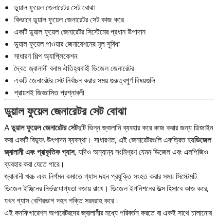
ডুয়াল ফুয়েল জেনারেটর সেট বোঝা
কিভাবে ডুয়াল ফুয়েল জেনারেটর সেট কাজ করে
একটি ডুয়াল ফুয়েল জেনারেটর সিস্টেমের প্রধান উপাদান
ডুয়াল ফুয়েল পাওয়ার জেনারেশনের মূল সুবিধা
সাধারণ শিল্প অ্যাপ্লিকেশন
দ্বৈত জ্বালানী বনাম ঐতিহ্যবাহী ডিজেল জেনারেটর
একটি জেনারেটর সেট নির্বাচন করার সময় গুরুত্বপূর্ণ বিষয়গুলি
প্রায়শই জিজ্ঞাসিত প্রশ্নাবলী
ডুয়াল ফুয়েল জেনারেটর সেট বোঝা
A
ডুয়াল ফুয়েল জেনারেটর সেট
দুটি ভিন্ন জ্বালানি ব্যবহার করে কাজ করার জন্য ডিজাইন
করা একটি বিদ্যুৎ উৎপাদন ব্যবস্থা। সাধারণত, এই জেনারেটরগুলি একত্রিত হয়
ডিজেল
জ্বালানী এবং প্রাকৃতিক গ্যাস
, যদিও অন্যান্য সংমিশ্রণ যেমন ডিজেল এবং এলপিজিও
ব্যবহার করা যেতে পারে।
জ্বালানী খরচ এবং নির্গমন কমাতে গ্যাস দহন প্রযুক্তি সংহত করার সময় সিস্টেমটি
ডিজেল ইঞ্জিনের নির্ভরযোগ্যতা বজায় রাখে। ডিজেল ইগনিশনের উত্স হিসাবে কাজ করে,
যখন গ্যাস বেশিরভাগ দহন শক্তি সরবরাহ করে।
এই কনফিগারেশন অপারেটরদের জ্বালানীর মধ্যে পরিবর্তন করতে বা একই সাথে চালানোর