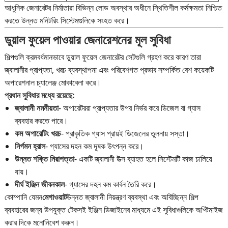
আধুনিক জেনারেটর নির্মাতারা বিভিন্ন লোড অবস্থার অধীনে স্থিতিশীল কর্মক্ষমতা নিশ্চিত
করতে উন্নত মনিটরিং সিস্টেমগুলিকে সংহত করে।
ডুয়াল ফুয়েল পাওয়ার জেনারেশনের মূল সুবিধা
শিল্পগুলি ক্রমবর্ধমানভাবে ডুয়াল ফুয়েল জেনারেটর সেটগুলি গ্রহণ করে কারণ তারা
জ্বালানীর প্রাপ্যতা, খরচ ব্যবস্থাপনা এবং পরিবেশগত প্রভাব সম্পর্কিত বেশ কয়েকটি
অপারেশনাল চ্যালেঞ্জ মোকাবেলা করে।
প্রধান সুবিধার মধ্যে রয়েছে:
জ্বালানী নমনীয়তা
- অপারেটররা প্রাপ্যতার উপর নির্ভর করে ডিজেল বা গ্যাস
ব্যবহার করতে পারে।
কম অপারেটিং খরচ
- প্রাকৃতিক গ্যাস প্রায়ই ডিজেলের তুলনায় সস্তা।
নির্গমন হ্রাস
- গ্যাসের দহন কম দূষক উৎপন্ন করে।
উন্নত শক্তি নিরাপত্তা
- একটি জ্বালানী উত্স ব্যাহত হলে সিস্টেমটি কাজ চালিয়ে
যায়।
দীর্ঘ ইঞ্জিন জীবনকাল
- গ্যাসের দহন কম কার্বন তৈরি করে।
কোম্পানি যেমন
মেগাওয়াট
উন্নত জ্বালানী নিয়ন্ত্রণ ব্যবস্থা এবং অবিচ্ছিন্ন শিল্প
ব্যবহারের জন্য উপযুক্ত টেকসই ইঞ্জিন ডিজাইনের মাধ্যমে এই সুবিধাগুলিকে অপ্টিমাইজ
করার দিকে মনোনিবেশ করুন।