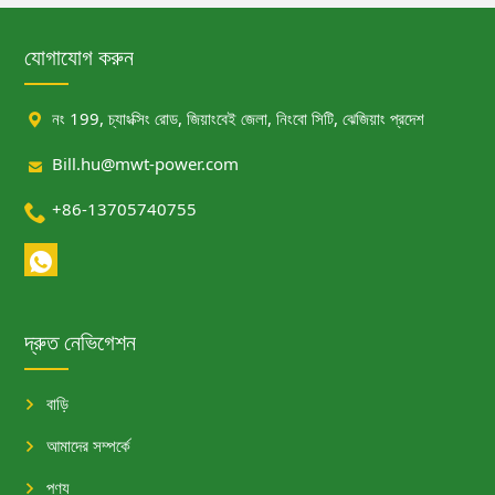
যোগাযোগ করুন

নং 199, চ্যাংক্সিং রোড, জিয়াংবেই জেলা, নিংবো সিটি, ঝেজিয়াং প্রদেশ

Bill.hu@mwt-power.com

+86-13705740755
দ্রুত নেভিগেশন
বাড়ি
আমাদের সম্পর্কে
পণ্য