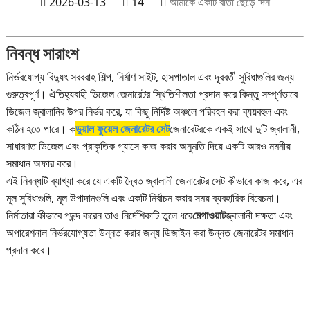
2026-03-13
14
আমাকে একটি বার্তা ছেড়ে দিন
নিবন্ধ সারাংশ
নির্ভরযোগ্য বিদ্যুৎ সরবরাহ শিল্প, নির্মাণ সাইট, হাসপাতাল এবং দূরবর্তী সুবিধাগুলির জন্য
গুরুত্বপূর্ণ। ঐতিহ্যবাহী ডিজেল জেনারেটর স্থিতিশীলতা প্রদান করে কিন্তু সম্পূর্ণভাবে
ডিজেল জ্বালানির উপর নির্ভর করে, যা কিছু নির্দিষ্ট অঞ্চলে পরিবহন করা ব্যয়বহুল এবং
কঠিন হতে পারে। ক
ডুয়াল ফুয়েল জেনারেটর সেট
জেনারেটরকে একই সাথে দুটি জ্বালানী,
সাধারণত ডিজেল এবং প্রাকৃতিক গ্যাসে কাজ করার অনুমতি দিয়ে একটি আরও নমনীয়
সমাধান অফার করে।
এই নিবন্ধটি ব্যাখ্যা করে যে একটি দ্বৈত জ্বালানী জেনারেটর সেট কীভাবে কাজ করে, এর
মূল সুবিধাগুলি, মূল উপাদানগুলি এবং একটি নির্বাচন করার সময় ব্যবহারিক বিবেচনা।
নির্মাতারা কীভাবে পছন্দ করেন তাও নির্দেশিকাটি তুলে ধরে
মেগাওয়াট
জ্বালানী দক্ষতা এবং
অপারেশনাল নির্ভরযোগ্যতা উন্নত করার জন্য ডিজাইন করা উন্নত জেনারেটর সমাধান
প্রদান করে।