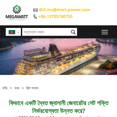
Bill.hu@mwt-power.com

+86-13705740755


প্রধান

বাড়ি
>
খবর
>
শিল্প সংবাদ
কিভাবে একটি দ্বৈত জ্বালানী জেনারেটর সেট শক্তি
নির্ভরযোগ্যতা উন্নত করে?