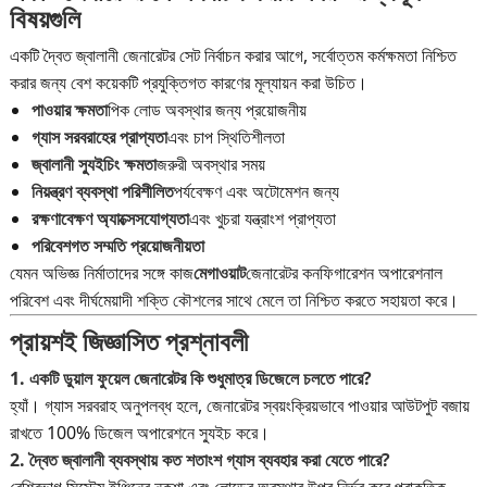
বিষয়গুলি
একটি দ্বৈত জ্বালানী জেনারেটর সেট নির্বাচন করার আগে, সর্বোত্তম কর্মক্ষমতা নিশ্চিত
করার জন্য বেশ কয়েকটি প্রযুক্তিগত কারণের মূল্যায়ন করা উচিত।
পাওয়ার ক্ষমতা
পিক লোড অবস্থার জন্য প্রয়োজনীয়
গ্যাস সরবরাহের প্রাপ্যতা
এবং চাপ স্থিতিশীলতা
জ্বালানী স্যুইচিং ক্ষমতা
জরুরী অবস্থার সময়
নিয়ন্ত্রণ ব্যবস্থা পরিশীলিত
পর্যবেক্ষণ এবং অটোমেশন জন্য
রক্ষণাবেক্ষণ অ্যাক্সেসযোগ্যতা
এবং খুচরা যন্ত্রাংশ প্রাপ্যতা
পরিবেশগত সম্মতি প্রয়োজনীয়তা
যেমন অভিজ্ঞ নির্মাতাদের সঙ্গে কাজ
মেগাওয়াট
জেনারেটর কনফিগারেশন অপারেশনাল
পরিবেশ এবং দীর্ঘমেয়াদী শক্তি কৌশলের সাথে মেলে তা নিশ্চিত করতে সহায়তা করে।
প্রায়শই জিজ্ঞাসিত প্রশ্নাবলী
1. একটি ডুয়াল ফুয়েল জেনারেটর কি শুধুমাত্র ডিজেলে চলতে পারে?
হ্যাঁ। গ্যাস সরবরাহ অনুপলব্ধ হলে, জেনারেটর স্বয়ংক্রিয়ভাবে পাওয়ার আউটপুট বজায়
রাখতে 100% ডিজেল অপারেশনে স্যুইচ করে।
2. দ্বৈত জ্বালানী ব্যবস্থায় কত শতাংশ গ্যাস ব্যবহার করা যেতে পারে?
বেশিরভাগ সিস্টেম ইঞ্জিনের নকশা এবং লোডের অবস্থার উপর নির্ভর করে প্রাকৃতিক